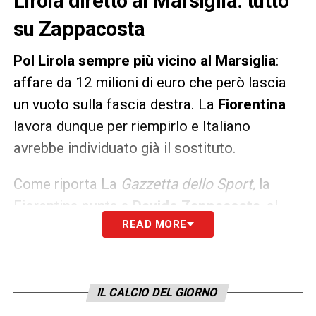
Lirola diretto al Marsiglia: tutto
su Zappacosta
Pol Lirola sempre più vicino al Marsiglia
:
affare da 12 milioni di euro che però lascia
un vuoto sulla fascia destra. La
Fiorentina
lavora dunque per riempirlo e Italiano
avrebbe individuato già il sostituto.
Come riporta La
Gazzetta dello Sport,
la
Fiorentina punta a
Davide Zappacosta
, al
READ MORE
Genoa nella scorsa stagione ma di proprietà
del Chelsea: Italiano avrebbe dato l’assenso
e i viola lavorano all’affare. Zappacosta era
stato accostato anche all’Inter per il dopo
IL CALCIO DEL GIORNO
Hakimi.