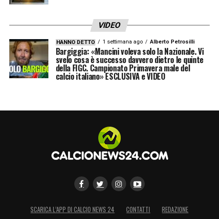
20 un pilastro della mediana, sia per qualità
tecnica che per personalità. Una sua
VIDEO
cessione a stagione in corso costringerebbe
1 settimana ago
Alberto Petrosilli
HANNO DETTO
il club a intervenire sul mercato, operazione
Bargiggia: «Mancini voleva solo la Nazionale. Vi
svelo cosa è successo davvero dietro le quinte
complessa e rischiosa.
della FIGC. Campionato Primavera male del
calcio italiano» ESCLUSIVA e VIDEO
Con il mercato invernale alle porte, lo
scenario resta aperto: il Galatasaray prepara
l’assalto, Calhanoglu spinge per il
trasferimento, ma l’ultima parola spetterà
all’Inter. Gennaio si preannuncia un mese
decisivo per il futuro del regista turco.
LA PLAYLIST DELLE NOSTRE TOP NEWS
SCARICA L’APP DI CALCIO NEWS 24
CONTATTI
REDAZIONE