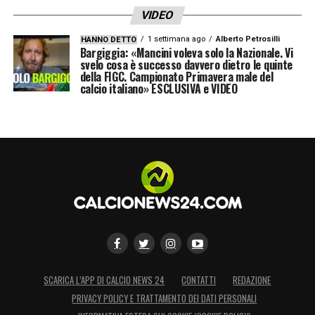
VIDEO
1 settimana ago
Alberto Petrosilli
HANNO DETTO
Bargiggia: «Mancini voleva solo la Nazionale. Vi
svelo cosa è successo davvero dietro le quinte
della FIGC. Campionato Primavera male del
calcio italiano» ESCLUSIVA e VIDEO
SCARICA L’APP DI CALCIO NEWS 24
CONTATTI
REDAZIONE
PRIVACY POLICY E TRATTAMENTO DEI DATI PERSONALI