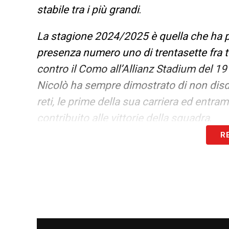
stabile tra i più grandi
.
La stagione 2024/2025 è quella che ha po
presenza numero uno di trentasette fra t
contro il Como all’Allianz Stadium del 19
Nicolò ha sempre dimostrato di non disde
reti, le prime della sua carriera ed entr
contribuito alle vittorie della squadra
.
R
Il rapporto fra Savona e la Juventus è qu
complimenti Nicolò, ci vediamo in camp
LA PLAYLIST DELLE NOSTRE TOP NEW