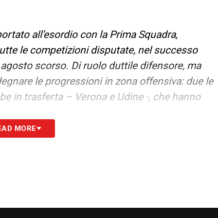
rtato all’esordio con la Prima Squadra,
utte le competizioni disputate, nel successo
 agosto scorso. Di ruolo duttile difensore, ma
gnare le progressioni in zona offensiva: due le
ambe in trasferta – Verona e Udine -, che hanno
EAD MORE
indi pronto a proseguire ancora per anni:
o».
S