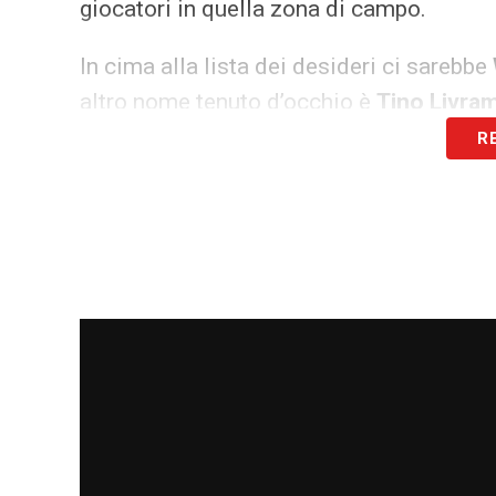
giocatori in quella zona di campo.
In cima alla lista dei desideri ci sarebbe
altro nome tenuto d’occhio è
Tino Livra
R
Savona
, dopo il rinnovo ad agosto, è i
Transfermarkt
il suo valore si aggira atto
LA PLAYLIST DELLE NOSTRE TOP NEW