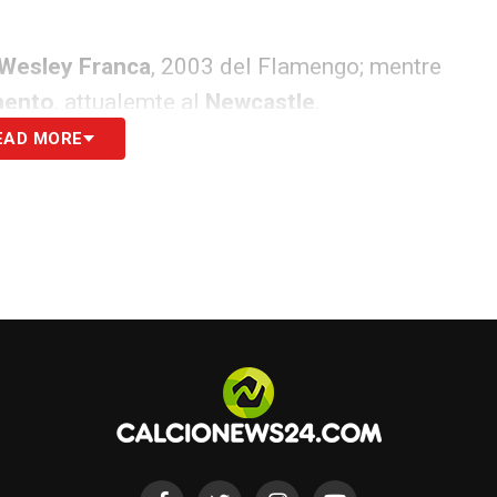
Wesley Franca
, 2003 del Flamengo; mentre
mento
, attualemte al
Newcastle
.
EAD MORE
n scadenza 30 giugno 2029 e secondo
rno ai 15 milioni di euro.
S