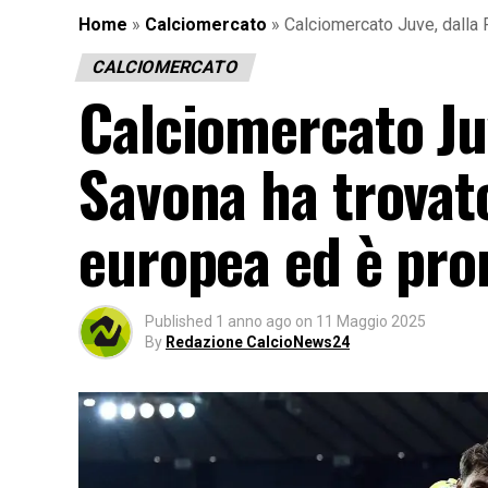
Home
»
Calciomercato
»
Calciomercato Juve, dalla F
CALCIOMERCATO
Calciomercato Juv
Savona ha trovat
europea ed è pron
Published
1 anno ago
on
11 Maggio 2025
By
Redazione CalcioNews24