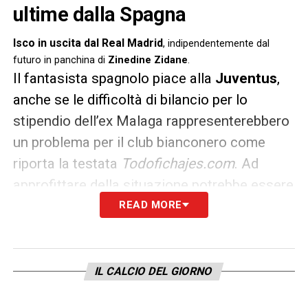
ultime dalla Spagna
Isco in uscita dal Real Madrid
, indipendentemente dal
futuro in panchina di
Zinedine Zidane
.
Il fantasista spagnolo piace alla
Juventus
,
anche se le difficoltà di bilancio per lo
stipendio dell’ex Malaga rappresenterebbero
un problema per il club bianconero come
riporta la testata
Todofichajes.com
. Ad
approfittare della situazione potrebbe essere
così la
Roma
, con José
Mourinho
che
READ MORE
avrebbe messo sulla lista degli acquisti il
nome di Isco. Il talento del Real sarebbe
valutato circa
20 milioni
di euro dai
IL CALCIO DEL GIORNO
‘Blancos’.