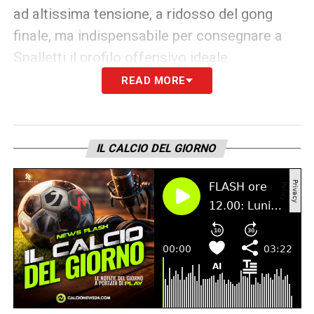
ad altissima tensione, a ridosso del gong
finale, ma indispensabile per consegnare a
Spalletti il profilo offensivo ideale
READ MORE
LEGGI ANCHE –
Ultime notizie
Calciomercato LIVE: tutte le novità del
giorno
IL CALCIO DEL GIORNO
LA PLAYLIST DELLE NOSTRE TOP NEWS