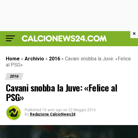
×
Home
»
Archivio
»
2016
»
Cavani snobba la Juve: «Felice
al PSG»
2016
Cavani snobba la Juve: «Felice al
PSG»
Published
10 anni ago
on
22 Maggio 2016
By
Redazione CalcioNews24