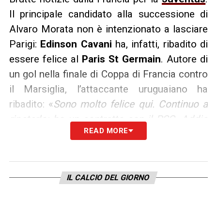
Il principale candidato alla successione di
Alvaro Morata non è intenzionato a lasciare
Parigi:
Edinson Cavani
ha, infatti, ribadito di
essere felice al
Paris St Germain
. Autore di
un gol nella finale di Coppa di Francia contro
il Marsiglia, l’attaccante uruguaiano ha
ribadito: «
Sono molto felice qui. Continuo a
ripeterlo: ho un contratto con il PSG. Addio
READ MORE
Ibrahimovic determinante per il mio futuro?
Queste sono speculazioni giornalistiche.
Sono un giocatore e cerco di fare del mio
IL CALCIO DEL GIORNO
meglio per aiutare la squadra e il club
». La
Juventus, dunque, rischia di dover individuare
un altro obiettivo per l’attacco, visto che