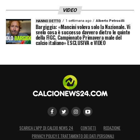
VIDEO
1 settimana ago
Alberto Petrosilli
HANNO DETTO
Bargiggia: «Mancini voleva solo la Nazionale. Vi
svelo cosa è successo davvero dietro le quinte
della FIGC. Campionato Primavera male del
calcio italiano» ESCLUSIVA e VIDEO
SCARICA L’APP DI CALCIO NEWS 24
CONTATTI
REDAZIONE
PRIVACY POLICY E TRATTAMENTO DEI DATI PERSONALI