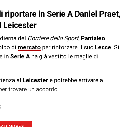
i riportare in Serie A Daniel Praet,
 Leicester
odierna del
Corriere dello Sport
,
Pantaleo
olpo di
mercato
per rinforzare il suo
Lecce
. Si
e in
Serie A
ha già vestito le maglie di
rienza al
Leicester
e potrebbe arrivare a
 per trovare un accordo.
S
EAD MORE