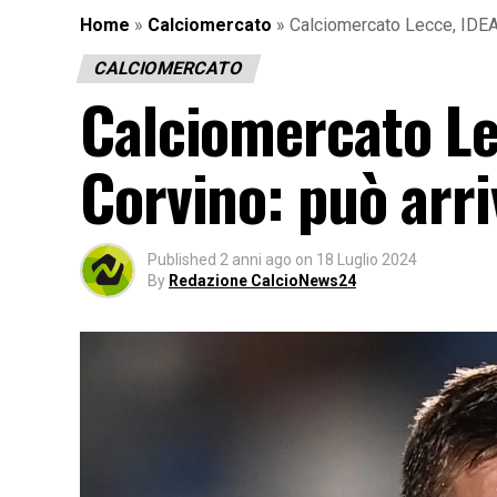
Home
»
Calciomercato
»
Calciomercato Lecce, IDE
CALCIOMERCATO
Calciomercato Le
Corvino: può ar
Published
2 anni ago
on
18 Luglio 2024
By
Redazione CalcioNews24