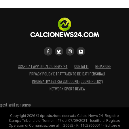
SCARICA L’APP DI CALCIO NEWS 24
CONTATTI
REDAZIONE
PRIVACY POLICY E TRATTAMENTO DEI DATI PERSONALI
INFORMATIVA ESTESA SUI COOKIE (COOKIE POLICY)
NETWORK SPORT REVIEW
gestisci il consenso
Copyright 2026 © riproduzione riservata Calcio News 24 -Registro
Stampa Tribunale di Torino n. 47 del 07/09/2021 - Iscritto al Registro
Operatori di Comunicazione al n. 26692 - P.I.11028660014 - Editore e