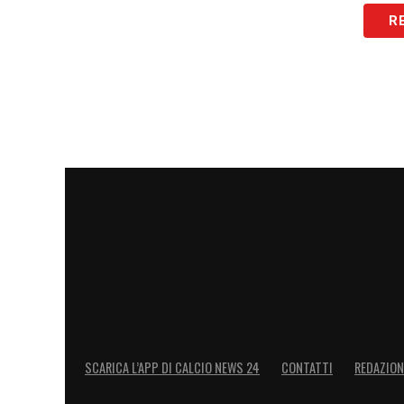
R
SCARICA L’APP DI CALCIO NEWS 24
CONTATTI
REDAZION