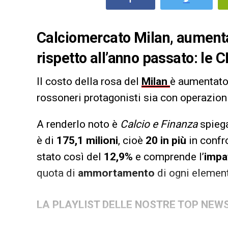
Calciomercato Milan, aumenta
rispetto all’anno passato: le C
Il costo della rosa del
Milan
è aumentato
rossoneri protagonisti sia con operazioni 
A renderlo noto è
Calcio e Finanza
spiega
è di
175,1 milioni
, cioè
20 in più
in confr
stato così del
12,9%
e comprende l’
impa
quota di
ammortamento
di ogni element
LA PLAYLIST DELLE NOSTRE TOP NEW