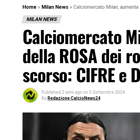
Home
»
Milan News
»
Calciomercato Milan, aumenta 
MILAN NEWS
Calciomercato Mi
della ROSA dei ro
scorso: CIFRE e 
Published
2 anni ago
on
5 Settembre 2024
By
Redazione CalcioNews24