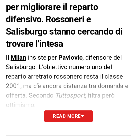
per migliorare il reparto
difensivo. Rossoneri e
Salisburgo stanno cercando di
trovare l’intesa
Il
Milan
insiste per
Pavlovic
, difensore del
Salisburgo. L’obiettivo numero uno del
reparto arretrato rossonero resta il classe
2001, ma c’è ancora distanza tra domanda e
offerta. Secondo
Tuttosport
, filtra però
ottimismo.
READ MORE
Considerando una valutazione di 30 milioni, il
club austriaco inizialmente ne ha chiesti 25