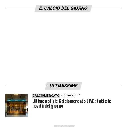
mentre il Milan sta provando a chiudere a 20.
IL CALCIO DEL GIORNO
Dunque, il possibile accordo potrebbe essere
firmato per
22 milioni
.
LA PLAYLIST DELLE NOSTRE TOP NEWS
ULTIMISSIME
2 ore ago
CALCIOMERCATO
Ultime notizie Calciomercato LIVE: tutte le
novità del giorno