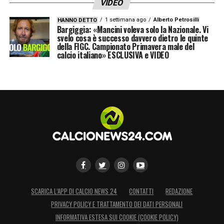
VIDEO
1 settimana ago
Alberto Petrosilli
HANNO DETTO
Bargiggia: «Mancini voleva solo la Nazionale. Vi
svelo cosa è successo davvero dietro le quinte
della FIGC. Campionato Primavera male del
calcio italiano» ESCLUSIVA e VIDEO
SCARICA L’APP DI CALCIO NEWS 24
CONTATTI
REDAZIONE
PRIVACY POLICY E TRATTAMENTO DEI DATI PERSONALI
INFORMATIVA ESTESA SUI COOKIE (COOKIE POLICY)