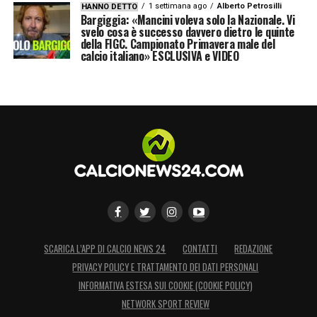
1 settimana ago
Alberto Petrosilli
HANNO DETTO
Bargiggia: «Mancini voleva solo la Nazionale. Vi
svelo cosa è successo davvero dietro le quinte
della FIGC. Campionato Primavera male del
calcio italiano» ESCLUSIVA e VIDEO
SCARICA L’APP DI CALCIO NEWS 24
CONTATTI
REDAZIONE
PRIVACY POLICY E TRATTAMENTO DEI DATI PERSONALI
INFORMATIVA ESTESA SUI COOKIE (COOKIE POLICY)
NETWORK SPORT REVIEW