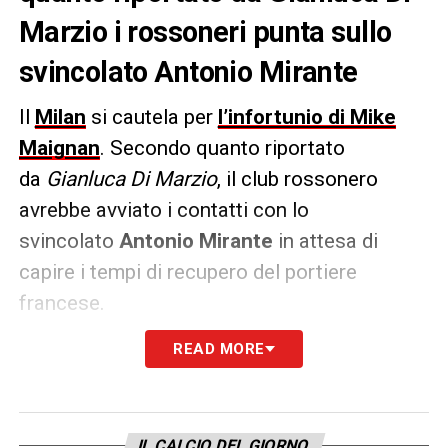
Marzio i rossoneri punta sullo
svincolato Antonio Mirante
Il
Milan
si cautela per
l’infortunio di Mike
Maignan
. Secondo quanto riportato
da
Gianluca Di Marzio
, il club rossonero
avrebbe avviato i contatti con lo
svincolato
Antonio Mirante
in attesa di
capire i tempi di recupero del portiere
francese.
READ MORE
L’ex estremo difensore della Roma ha
intanto bloccato la trattativa con lo Spezia.
LA PLAYLIST DELLE NOSTRE TOP NEWS
IL CALCIO DEL GIORNO