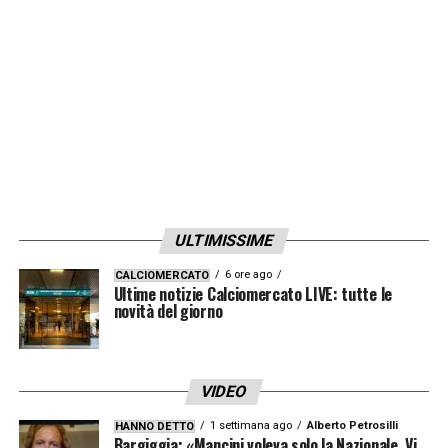
euro di bonus
.
LA PLAYLIST DELLE NOSTRE TOP NEWS
ULTIMISSIME
6 ore ago
CALCIOMERCATO
Ultime notizie Calciomercato LIVE: tutte le
novità del giorno
VIDEO
1 settimana ago
Alberto Petrosilli
HANNO DETTO
Bargiggia: «Mancini voleva solo la Nazionale. Vi