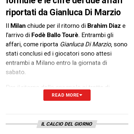
formule e le cifre dei due affari
riportati da Gianluca Di Marzio
Il
Milan
chiude per il ritorno di
Brahim Diaz
e
l’arrivo di
Fodè Ballo Tourè
. Entrambi gli
affari, come riporta
Gianluca Di Marzio
, sono
stati conclusi ed i giocatori sono attesi
entrambi a Milano entro la giornata di
sabato.
Per il ritorno dello spagnolo si tratta di
READ MORE
un
prestito biennale a 3 milioni di euro con
diritto di riscatto a 22 e opzione di
controriscatto per il Real Madrid a 27
milioni
. Il terzino arriva invece dal Monaco
IL CALCIO DEL GIORNO
a
titolo definitivo per 4 milioni + 500 mila