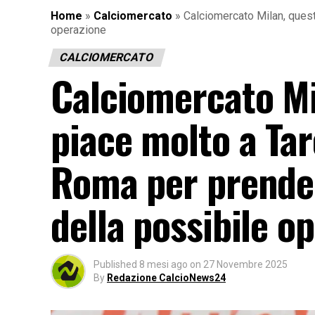
Home
»
Calciomercato
»
Calciomercato Milan, questo
operazione
CALCIOMERCATO
Calciomercato Mi
piace molto a Tare
Roma per prenderl
della possibile o
Published
8 mesi ago
on
27 Novembre 2025
By
Redazione CalcioNews24