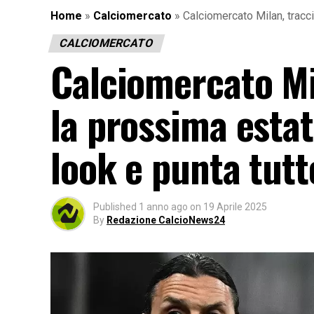
Home
»
Calciomercato
»
Calciomercato Milan, traccia
CALCIOMERCATO
Calciomercato Mil
la prossima estate
look e punta tutt
Published
1 anno ago
on
19 Aprile 2025
By
Redazione CalcioNews24