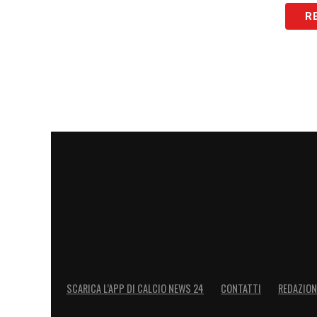
LA PLAYLIST DELLE NOSTRE TOP NEW
R
SCARICA L’APP DI CALCIO NEWS 24
CONTATTI
REDAZION