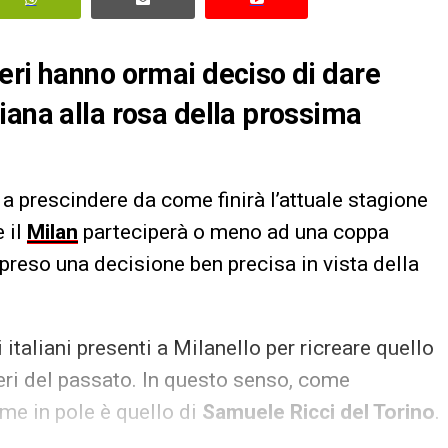
eri hanno ormai deciso di dare
iana alla rosa della prossima
, a prescindere da come finirà l’attuale stagione
e il
Milan
parteciperà o meno ad una coppa
preso una decisione ben precisa in vista della
 italiani presenti a Milanello per ricreare quello
eri del passato. In questo senso, come
me in pole è quello di
Samuele Ricci del Torino
.