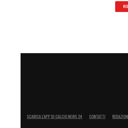
R
SCARICA L’APP DI CALCIO NEWS 24
CONTATTI
REDAZION