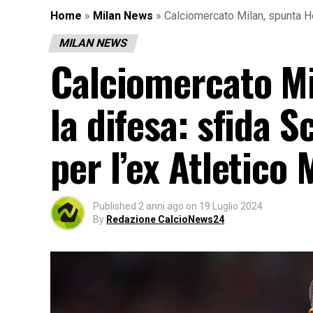
Home
»
Milan News
»
Calciomercato Milan, spunta He
MILAN NEWS
Calciomercato M
la difesa: sfida 
per l’ex Atletico
Published
2 anni ago
on
19 Luglio 2024
By
Redazione CalcioNews24