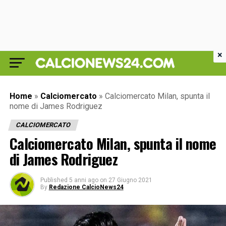
×
Home
»
Calciomercato
»
Calciomercato Milan, spunta il
nome di James Rodriguez
CALCIOMERCATO
Calciomercato Milan, spunta il nome
di James Rodriguez
Published
5 anni ago
on
27 Giugno 2021
By
Redazione CalcioNews24