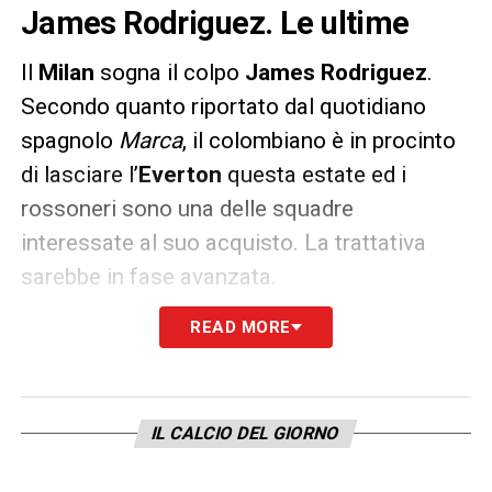
James Rodriguez. Le ultime
Il
Milan
sogna il colpo
James Rodriguez
.
Secondo quanto riportato dal quotidiano
spagnolo
Marca
, il colombiano è in procinto
di lasciare l’
Everton
questa estate ed i
rossoneri sono una delle squadre
interessate al suo acquisto. La trattativa
sarebbe in fase avanzata.
READ MORE
Sempre Marca parla di un’offerta presentata
all’Everton di
10 milioni + bonus
e di un
incontro con
Jorge Mendes
già fissato per
la settimana prossima per sondare il terreno
IL CALCIO DEL GIORNO
e capire la fattibilità dell’operazione.