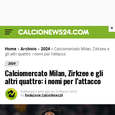
×
Home
»
Archivio
»
2024
»
Calciomercato Milan, Zirkzee e
gli altri quattro: i nomi per l’attacco
2024
Calciomercato Milan, Zirkzee e gli
altri quattro: i nomi per l’attacco
Published
2 anni ago
on
23 Marzo 2024
By
Redazione CalcioNews24