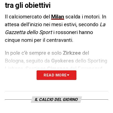
tra gli obiettivi
Il calciomercato del
Milan
scalda i motori. In
attesa dell’inizio nei mesi estivi, secondo
La
Gazzetta dello Sport
i rossoneri hanno
cinque nomi per il centravanti.
In pole c’è sempre e solo
Zirkzee
del
Bologna, seguito da
Gyokeres
dello Sporting
Lisbona, Santiago
Gimenez
del Feyenoord,
READ MORE
Sesko
del Lipsia e infine
David
del Lille.
LA PLAYLIST DELLE NOSTRE TOP NEWS
IL CALCIO DEL GIORNO