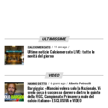
ha ancora aperto definitivamente alla
cessione.
Giovanni Manna, però, non intende perdere
tempo. L’obiettivo del club è chiaro:
ULTIMISSIME
consegnare a Conte un nuovo innesto già nei
primissimi giorni di gennaio, così da
11 ore ago
CALCIOMERCATO
Ultime notizie Calciomercato LIVE: tutte le
permettergli di lavorare con una rosa più
novità del giorno
completa. Se l’operazione Mainoo dovesse
rallentare o arenarsi, il
calciomercato del
VIDEO
Napoli
è pronto a virare su alternative già
6 giorni ago
Alberto Petrosilli
HANNO DETTO
individuate. Nella lista del direttore sportivo
Bargiggia: «Mancini voleva solo la Nazionale. Vi
svelo cosa è successo davvero dietro le quinte
figurano diversi nomi, tra cui Timber, Atta,
della FIGC. Campionato Primavera male del
calcio italiano» ESCLUSIVA e VIDEO
Manzambi e Mouzakitis, profili seguiti con