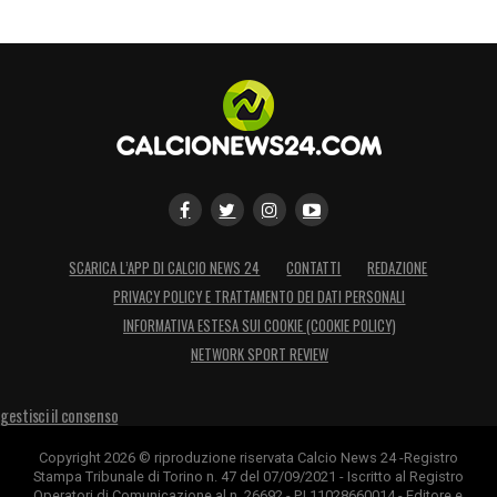
attenzione e ritenuti compatibili con le
esigenze tecniche ed economiche del club.
Il Napoli, dunque, si muove su un doppio
binario: testa alla Supercoppa e occhi puntati
sul
calciomercato del Napoli
, con la
consapevolezza che rinforzare il
centrocampo sarà fondamentale per
affrontare al meglio la seconda parte della
SCARICA L’APP DI CALCIO NEWS 24
CONTATTI
REDAZIONE
stagione.
PRIVACY POLICY E TRATTAMENTO DEI DATI PERSONALI
INFORMATIVA ESTESA SUI COOKIE (COOKIE POLICY)
NETWORK SPORT REVIEW
LA PLAYLIST DELLE NOSTRE TOP NEWS
gestisci il consenso
Copyright 2026 © riproduzione riservata Calcio News 24 -Registro
Stampa Tribunale di Torino n. 47 del 07/09/2021 - Iscritto al Registro
Operatori di Comunicazione al n. 26692 - P.I.11028660014 - Editore e