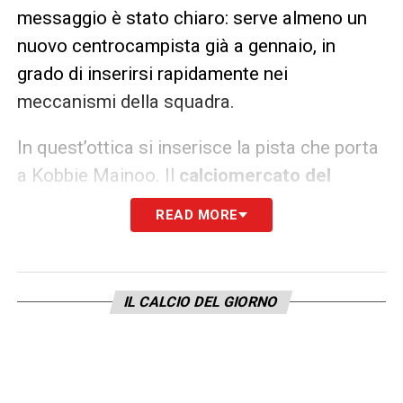
messaggio è stato chiaro: serve almeno un
nuovo centrocampista già a gennaio, in
grado di inserirsi rapidamente nei
meccanismi della squadra.
In quest’ottica si inserisce la pista che porta
a Kobbie Mainoo. Il
calciomercato del
Napoli
sta accelerando in maniera decisa sul
READ MORE
giovane talento, individuato come profilo
ideale per qualità, dinamismo e prospettiva. Il
calciatore ha già espresso il proprio
IL CALCIO DEL GIORNO
gradimento per la destinazione azzurra,
dando un primo segnale incoraggiante. Le
difficoltà maggiori, al momento, riguardano la
trattativa con il Manchester United, che non