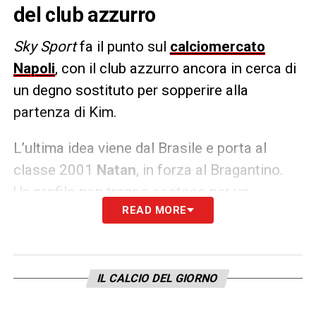
del club azzurro
Sky Sport
fa il punto sul
calciomercato
Napoli
, con il club azzurro ancora in cerca di
un degno sostituto per sopperire alla
partenza di Kim.
L’ultima idea viene dal Brasile e porta al
classe 2001
Natan
, in forza al Bragantino.
Un profilo non troppo costoso per un
READ MORE
centrale alto, potente ed abile nelle uscite
palla al piede.
LA PLAYLIST DELLE NOSTRE TOP NEWS
IL CALCIO DEL GIORNO