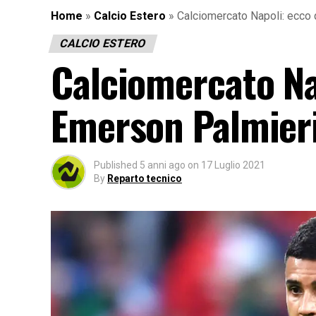
Home
»
Calcio Estero
»
Calciomercato Napoli: ecco 
CALCIO ESTERO
Calciomercato Na
Emerson Palmier
Published
5 anni ago
on
17 Luglio 2021
By
Reparto tecnico