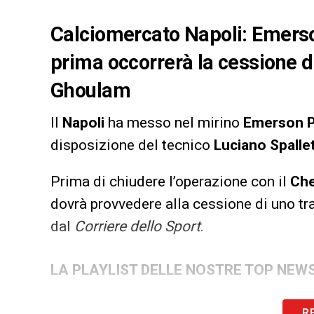
Calciomercato Napoli: Emerso
prima occorrerà la cessione d
Ghoulam
Il
Napoli
ha messo nel mirino
Emerson P
disposizione del tecnico
Luciano Spallet
Prima di chiudere l’operazione con il
Che
dovrà provvedere alla cessione di uno tr
dal
Corriere dello Sport
.
LA PLAYLIST DELLE NOSTRE TOP NEW
R