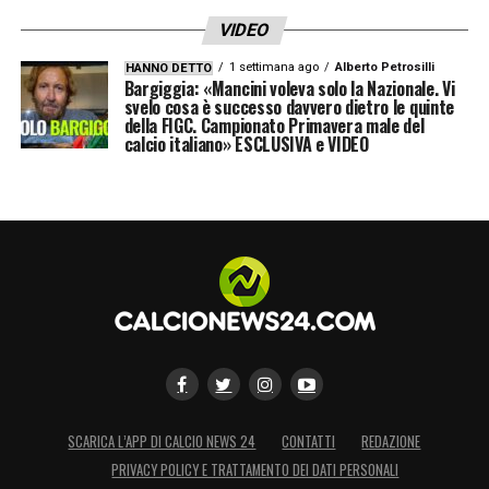
VIDEO
1 settimana ago
Alberto Petrosilli
HANNO DETTO
Bargiggia: «Mancini voleva solo la Nazionale. Vi
svelo cosa è successo davvero dietro le quinte
della FIGC. Campionato Primavera male del
calcio italiano» ESCLUSIVA e VIDEO
SCARICA L’APP DI CALCIO NEWS 24
CONTATTI
REDAZIONE
PRIVACY POLICY E TRATTAMENTO DEI DATI PERSONALI