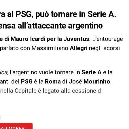
ora al PSG, può tornare in Serie A.
nsa all’attaccante argentino
e di Mauro Icardi per la Juventus
. L’entourage
parlato con Massimiliano
Allegri
negli scorsi
ica
, l’argentino vuole tornare in
Serie A
e la
anti del
PSG
è la
Roma
di José
Mourinho
.
 nella Capitale è legato alla cessione di
S
EAD MORE