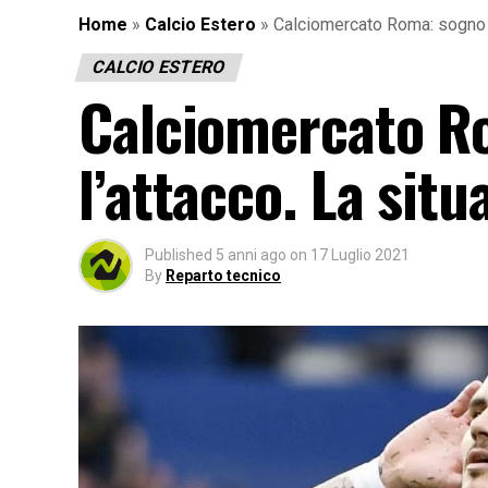
Home
»
Calcio Estero
»
Calciomercato Roma: sogno Ic
CALCIO ESTERO
Calciomercato Ro
l’attacco. La situ
Published
5 anni ago
on
17 Luglio 2021
By
Reparto tecnico