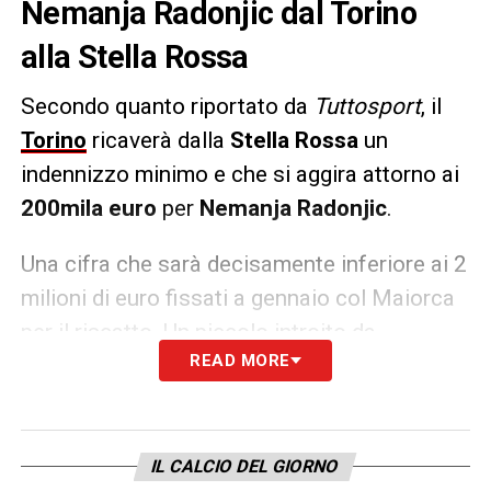
Nemanja Radonjic dal Torino
alla Stella Rossa
Secondo quanto riportato da
Tuttosport
, il
Torino
ricaverà dalla
Stella Rossa
un
indennizzo minimo e che si aggira attorno ai
200mila euro
per
Nemanja Radonjic
.
Una cifra che sarà decisamente inferiore ai 2
milioni di euro fissati a gennaio col Maiorca
per il riscatto. Un piccolo introito da
READ MORE
sommare comunque al risparmio
sull’ingaggio del calciatore. Per l’esterno
serbo, che ha già salutato i tifosi, contratto
fino al 2027.
IL CALCIO DEL GIORNO