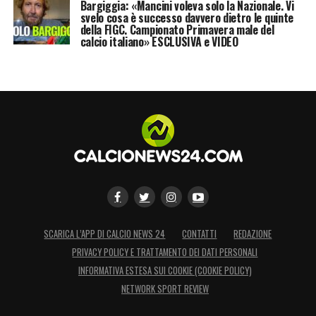
Bargiggia: «Mancini voleva solo la Nazionale. Vi
svelo cosa è successo davvero dietro le quinte
della FIGC. Campionato Primavera male del
calcio italiano» ESCLUSIVA e VIDEO
SCARICA L’APP DI CALCIO NEWS 24
CONTATTI
REDAZIONE
PRIVACY POLICY E TRATTAMENTO DEI DATI PERSONALI
INFORMATIVA ESTESA SUI COOKIE (COOKIE POLICY)
NETWORK SPORT REVIEW