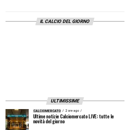
Milan possono sembrare un vantaggio
rassicurante, ma le difficoltà mostrate
IL CALCIO DEL GIORNO
ancora una volta in uno scontro diretto
lasciano qualche punto interrogativo e
soprattutto la speranza di rimonta ad Allegri.
L’Inter ha sofferto il palleggio e
l’intraprendenza della Juve in parità
numerica, ma anche in undici contro dieci
non è stata brillantissima. C’è ora da vedere
se il successo per 3-2 sbloccherà
psicologicamente la squadra di Chivu nei
ULTIMISSIME
cosiddetti big match oppure se resteranno
2 ore ago
CALCIOMERCATO
le difficoltà di tutto il campionato
».
Ultime notizie Calciomercato LIVE: tutte le
novità del giorno