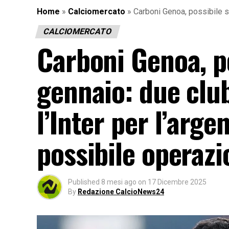
Home
»
Calciomercato
»
Carboni Genoa, possibile se
CALCIOMERCATO
Carboni Genoa, p
gennaio: due clu
l’Inter per l’arge
possibile operazi
Published
8 mesi ago
on
17 Dicembre 2025
By
Redazione CalcioNews24