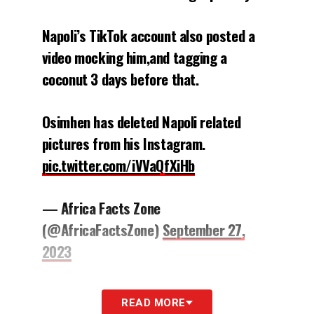
Napoli’s TikTok account also posted a
video mocking him,and tagging a
coconut 3 days before that.
Osimhen has deleted Napoli related
pictures from his Instagram.
pic.twitter.com/iVVaQfXiHb
— Africa Facts Zone
(@AfricaFactsZone)
September 27,
2023
Il club, come riportato da
Gianluca Di Marzio
,
READ MORE