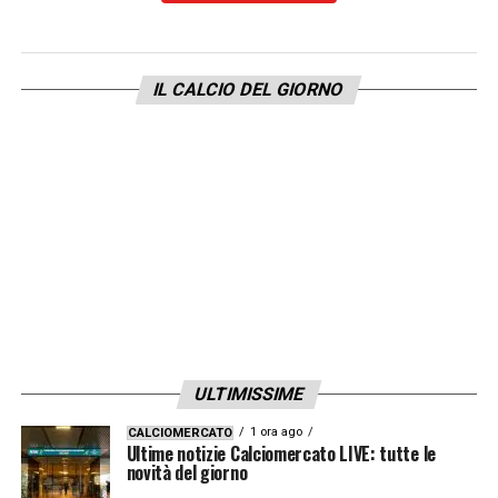
ha deciso reagire,
probabilmente
escludendolo dai convocati per la partita di
questa sera contro l’Udinese
. Intanto il
IL CALCIO DEL GIORNO
calciatore
aspetta una presa di posizione.
LA PLAYLIST DELLE NOSTRE TOP NEWS
ULTIMISSIME
1 ora ago
CALCIOMERCATO
Ultime notizie Calciomercato LIVE: tutte le
novità del giorno