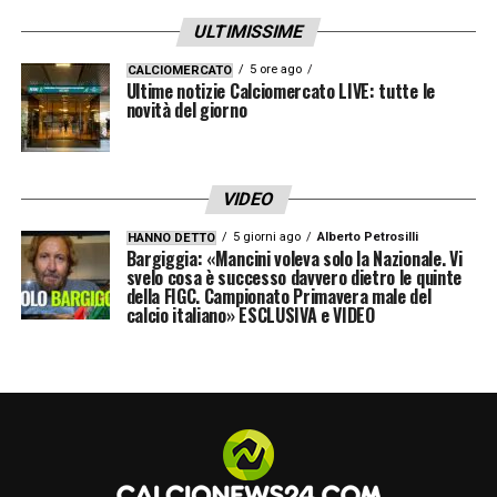
della Supercoppa offrirà ai rossoblù
ULTIMISSIME
l’occasione di misurarsi con una delle
5 ore ago
CALCIOMERCATO
formazioni più forti del campionato.
Ultime notizie Calciomercato LIVE: tutte le
novità del giorno
LEGGI LE ULTIMISSIME DELLA SERIE A
VIDEO
LA PLAYLIST DELLE NOSTRE TOP NEWS
5 giorni ago
Alberto Petrosilli
HANNO DETTO
Bargiggia: «Mancini voleva solo la Nazionale. Vi
svelo cosa è successo davvero dietro le quinte
della FIGC. Campionato Primavera male del
calcio italiano» ESCLUSIVA e VIDEO