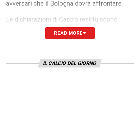
avversari che il Bologna dovrà affrontare.
Le dichiarazioni di Castro restituiscono
l’immagine di un Bologna concentrato,
READ MORE
maturo e pronto ad affrontare una partita
secca in cui ogni errore può essere decisivo.
In
Bologna-Inter
, la squadra di Vincenzo
IL CALCIO DEL GIORNO
Italiano dovrà alzare il livello sotto tutti i
punti di vista: tattico, fisico e mentale. Come
ha ricordato lo stesso attaccante, per
provare a vincere servirà una prestazione
quasi perfetta, con attenzione massima a
ogni dettaglio e zero concessioni agli
avversari. La semifinale si preannuncia
intensa e spettacolare, e il palcoscenico