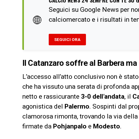
Seguici su Google News per no
🌐
calciomercato e i risultati in t
SEGUICI ORA
Il Catanzaro soffre al Barbera ma 
L’accesso all’atto conclusivo non è stat
che ha vissuto una serata di profonda ap
netto e rassicurante
3-0 dell’andata
, il
C
agonistica del
Palermo
. Sospinti dal pr
clamorosa rimonta, trovando la via della 
firmate da
Pohjanpalo
e
Modesto
.