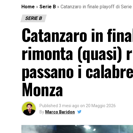
Home
»
Serie B
»
Catanzaro in finale playoff di Seri
SERIE B
Catanzaro in final
rimonta (quasi) r
passano i calabre
Monza
Published
3 mesi ago
on
20 Maggio 2026
By
Marco Baridon