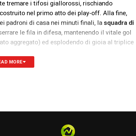
te tremare i tifosi giallorossi, rischiando
ostruito nel primo atto dei play-off. Alla fine,
i padroni di casa nei minuti finali, la
squadra di
serrare le fila in difesa, mantenendo il vitale gol
tato aggregato) ed esplodendo di gioia al triplice
EAD MORE
tabia
re i calabresi ci sarà un avversario di altissimo
ermato le proprie ambizioni superando la tenace e
damentale semifinale. La formazione lombarda
ttica e cinismo, spegnendo i sogni di gloria
accesso alla gara che vale un’intera annata