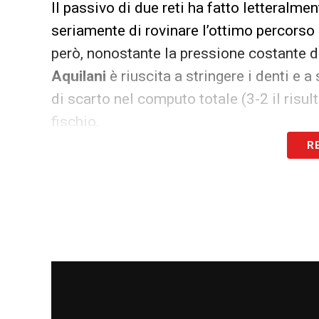
Il passivo di due reti ha fatto letteralmen
seriamente di rovinare l’ottimo percorso c
però, nonostante la pressione costante de
Aquilani
è riuscita a stringere i denti e a 
di scarto nel computo totale (3-2 il risul
fischio.
R
Il Monza supera l’ostacolo Juve S
Dall’altra parte del tabellone, ad attende
livello: il
Monza
. I brianzoli hanno conf
sorprendente
Juve Stabia
nell’altra fon
ha dimostrato solidità, organizzazione ta
della compagine campana e prenotando l’
agonistica.