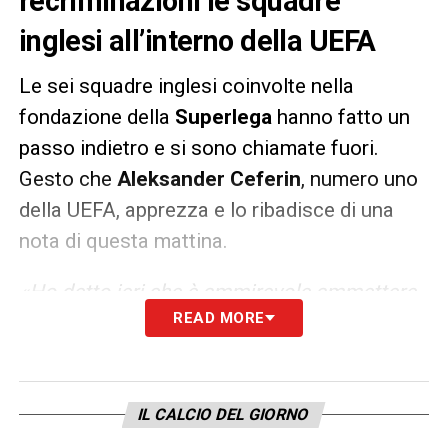
recriminazioni le squadre
inglesi all’interno della UEFA
Le sei squadre inglesi coinvolte nella
fondazione della
Superlega
hanno fatto un
passo indietro e si sono chiamate fuori.
Gesto che
Aleksander Ceferin
, numero uno
della UEFA, apprezza e lo ribadisce di una
nota di questa mattina.
«Ho detto ieri che è ammirevole ammettere
READ MORE
un errore e questi club hanno commesso un
grande errore. La cosa più importante
adesso è ricostruire l’unità che c’era prima e
andare avanti insieme. Ma adesso sono
IL CALCIO DEL GIORNO
tornate nel gruppo e so che hanno tanto da