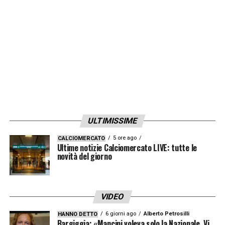
offrire non solo alle nostre competizioni ma
all’intero calcio europeo».
LA PLAYLIST DELLE NOSTRE TOP NEWS
ULTIMISSIME
5 ore ago
CALCIOMERCATO
Ultime notizie Calciomercato LIVE: tutte le
novità del giorno
VIDEO
6 giorni ago
Alberto Petrosilli
HANNO DETTO
Bargiggia: «Mancini voleva solo la Nazionale. Vi