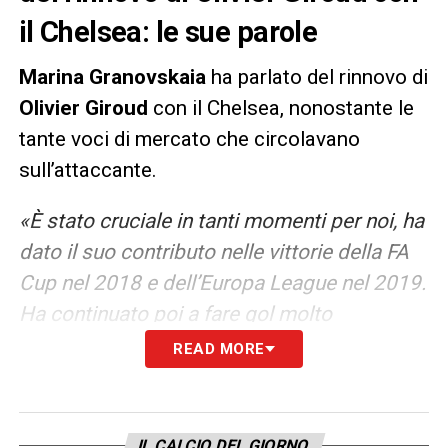
il Chelsea: le sue parole
Marina Granovskaia
ha parlato del rinnovo di
Olivier Giroud
con il Chelsea, nonostante le
tante voci di mercato che circolavano
sull’attaccante.
«È stato cruciale in tanti momenti per noi, ha
dato il suo contributo nelle vittorie della FA
Cup nel 2018 e dell’Europa League nel 2019.
Ha continuato poi a fare gol molto
importanti e non lo dimenticheremo, come
READ MORE
quello contro l’Atletico Madrid per la
conquista della Champions League di
questa stagione. Non potevamo fare altro
IL CALCIO DEL GIORNO