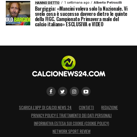
1 settimana ago
Alberto Petrosilli
HANNO DETTO
Bargiggia: «Mancini voleva solo la Nazionale. Vi
svelo cosa è successo davvero dietro le quinte
della FIGC. Campionato Primavera male del
calcio italiano» ESCLUSIVA e VIDEO
SCARICA L’APP DI CALCIO NEWS 24
CONTATTI
REDAZIONE
PRIVACY POLICY E TRATTAMENTO DEI DATI PERSONALI
INFORMATIVA ESTESA SUI COOKIE (COOKIE POLICY)
NETWORK SPORT REVIEW