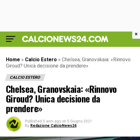
×
Home
»
Calcio Estero
»
Chelsea, Granovskaia: «Rinnovo
Giroud? Unica decisione da prendere»
CALCIO ESTERO
Chelsea, Granovskaia: «Rinnovo
Giroud? Unica decisione da
prendere»
Published
5 anni ago
on
5 Giugno 2021
By
Redazione CalcioNews24