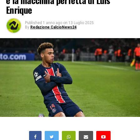
e la macchina perfetta di Luis
Enrique
Published
1 anno ago
on
13 Luglio 2025
By
Redazione CalcioNews24