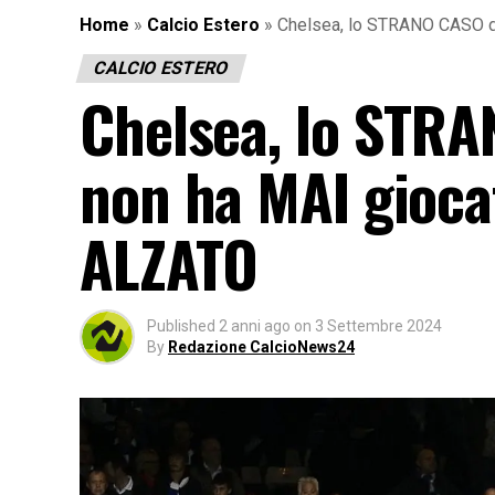
Home
»
Calcio Estero
»
Chelsea, lo STRANO CASO di
CALCIO ESTERO
Chelsea, lo STRA
non ha MAI giocat
ALZATO
Published
2 anni ago
on
3 Settembre 2024
By
Redazione CalcioNews24