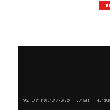
R
SCARICA L’APP DI CALCIO NEWS 24
CONTATTI
REDAZION