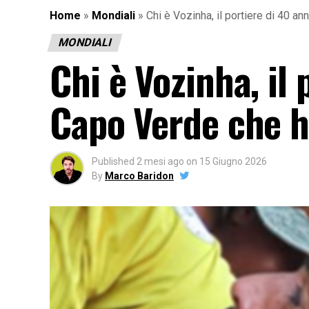
Home
»
Mondiali
»
Chi è Vozinha, il portiere di 40 a
MONDIALI
Chi è Vozinha, il 
Capo Verde che h
Published
2 mesi ago
on
15 Giugno 2026
By
Marco Baridon