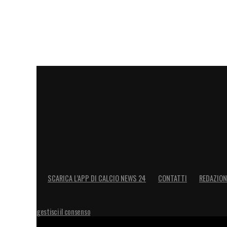
Questo capolavoro sportivo non solo regal
ma proietta di diritto
Vozinha
tra le cope
anni suonati, il portiere ha dimostrato a 
pochissimo quando si è spinti dal puro t
rappresentare la propria terra.
LA PLAYLIST DELLE NOSTRE TOP NEW
SCARICA L’APP DI CALCIO NEWS 24
CONTATTI
REDAZION
gestisci il consenso