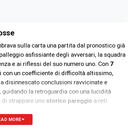
Rosse
rava sulla carta una partita dal pronostico già
 palleggio asfissiante degli avversari, la squadra
enza e ai riflessi del suo numero uno. Con
7
li con un coefficiente di difficoltà altissimo,
Ha disinnescato conclusioni ravvicinate e
a, guidando la retroguardia con una lucidità
 di strappare uno
storico pareggio
a reti
EAD MORE
eggenda