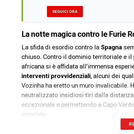
SEGUICI ORA
La notte magica contro le Furie 
La sfida di esordio contro la
Spagna
semb
chiuso. Contro il dominio territoriale e il
africana si è affidata all’immensa esperi
interventi provvidenziali
, alcuni dei qua
Vozinha ha eretto un muro invalicabile. 
neutralizzato insidiosi tiri dalla distanz
eccezionale e permettendo a Capo Verde
inviolate.
R
Una prestazione destinata alla l