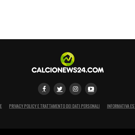
a una gioia indescrivibile a un intero popolo,
rtine più belle di questo inizio di
Mondiale
. A 40
tutto il mondo che la carta d’identità conta
alento e dall’incommensurabile orgoglio di
S
E
PRIVACY POLICY E TRATTAMENTO DEI DATI PERSONALI
INFORMATIVA ES