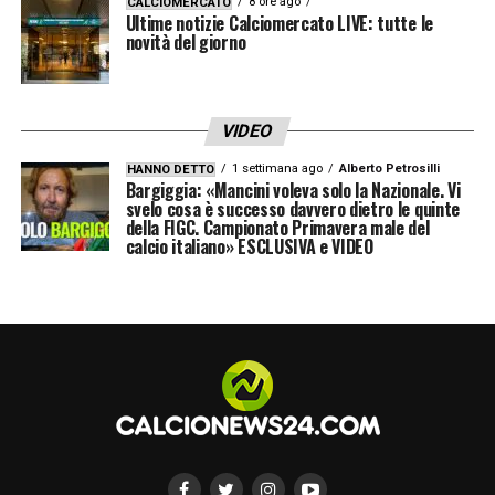
8 ore ago
CALCIOMERCATO
Ultime notizie Calciomercato LIVE: tutte le
futuro.
novità del giorno
Chiellini ha voluto lanciare un messaggio
chiaro all’ambiente della Continassa e ai
VIDEO
tifosi: «La Juve tornerà a essere un punto
1 settimana ago
Alberto Petrosilli
HANNO DETTO
di riferimento. Dobbiamo imparare dagli
Bargiggia: «Mancini voleva solo la Nazionale. Vi
svelo cosa è successo davvero dietro le quinte
errori commessi».
della FIGC. Campionato Primavera male del
calcio italiano» ESCLUSIVA e VIDEO
Una dichiarazione che traccia la linea del
nuovo corso, tra ricostruzione tecnica,
identità e volontà di tornare competitivi ai
massimi livelli.