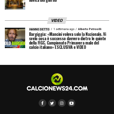
del Como hanno dovuto affrontare un
recente aumento del costo dei biglietti.
Suwarso ha chiarito che si tratta di una
VIDEO
misura temporanea, necessaria per
1 settimana ago
Alberto Petrosilli
HANNO DETTO
Bargiggia: «Mancini voleva solo la Nazionale. Vi
compensare i costi operativi e le limitate
svelo cosa è successo davvero dietro le quinte
della FIGC. Campionato Primavera male del
capacità dello stadio. L’investimento nelle
calcio italiano» ESCLUSIVA e VIDEO
aree premium rappresenta il motore
finanziario di un progetto ambizioso che mira
a trasformare l’esperienza allo stadio.
LA PLAYLIST DELLE NOSTRE TOP NEWS