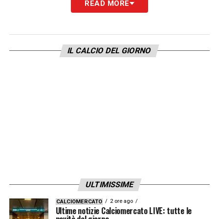
READ MORE
Il modello di riferimento arriva dalla
Germania, dove il
Fortuna Düsseldorf,
club
militante nella Zweite Bundesliga, ha avviato
IL CALCIO DEL GIORNO
il programma “Fortuna für Alle”. L’obiettivo è
quello di rendere gratuite le partite
casalinghe per tutti i tifosi, un’idea che ha già
riscosso l’interesse internazionale.
«Clamoroso? Fattibile» ha commentato
Suwarso, sottolineando la fattibilità del
progetto anche per realtà medio-piccole.
Prezzi in crescita, ma con una logica di
ULTIMISSIME
investimento
2 ore ago
CALCIOMERCATO
Ultime notizie Calciomercato LIVE: tutte le
Nonostante l’annuncio rivoluzionario, i tifosi
novità del giorno