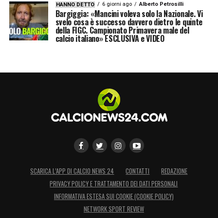
6 giorni ago
Alberto Petrosilli
HANNO DETTO
Bargiggia: «Mancini voleva solo la Nazionale. Vi
svelo cosa è successo davvero dietro le quinte
della FIGC. Campionato Primavera male del
calcio italiano» ESCLUSIVA e VIDEO
SCARICA L’APP DI CALCIO NEWS 24
CONTATTI
REDAZIONE
PRIVACY POLICY E TRATTAMENTO DEI DATI PERSONALI
INFORMATIVA ESTESA SUI COOKIE (COOKIE POLICY)
NETWORK SPORT REVIEW