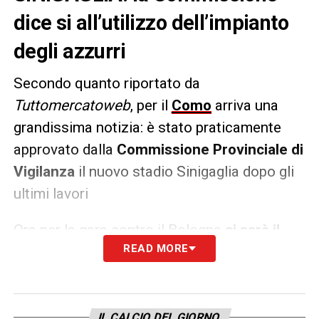
dice si all’utilizzo dell’impianto
degli azzurri
Secondo quanto riportato da
Tuttomercatoweb
, per il
Como
arriva una
grandissima notizia: è stato praticamente
approvato dalla
Commissione Provinciale di
Vigilanza
il nuovo stadio Sinigaglia dopo gli
ultimi lavori
Ora per la gara contro il Bologna
ci sarà il
READ MORE
debutto nella nuova casa del Como
, con
oltre 10 mila spettatori presenti per
trascinare la formazioni di Fabregas verso la
prima vittoria casalinga.
IL CALCIO DEL GIORNO