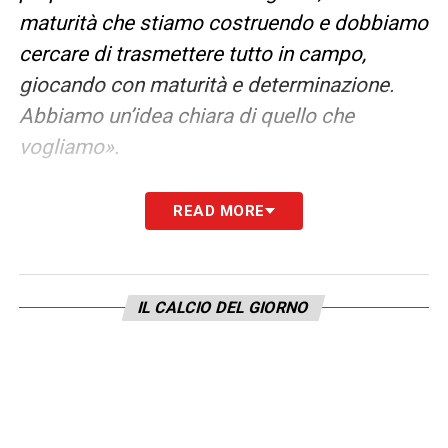
maturità che stiamo costruendo e dobbiamo
cercare di trasmettere tutto in campo,
giocando con maturità e determinazione.
Abbiamo un’idea chiara di quello che
vogliamo».
SOSTITUZIONI DOPO IL 70’ –
«Abbiamo
READ MORE
fatto diverse sostituzioni durante la partita,
con Udinese e anche prima con il Milan.
Facciamo i cambi quando riteniamo
IL CALCIO DEL GIORNO
opportuno».
AFFRONTARE IL PISA –
«Abbiamo diverse
possibilità di modulo. Noi dobbiamo fare
una grande prestazione al di là del modulo,