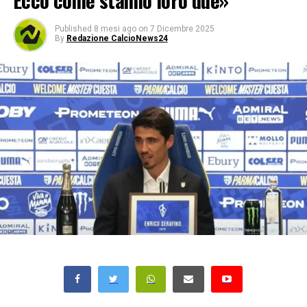
Ecco come stanno loro due»
Published
8 mesi ago
on
7 Dicembre 2025
By
Redazione CalcioNews24