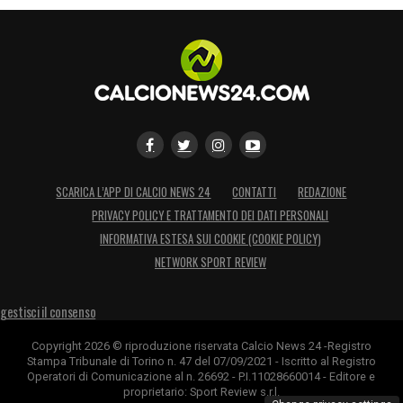
PELLEGRINO E GLI ATTACCANTI –
«Ne
abbiamo anche altri di attaccanti bravi!
Siamo consapevoli delle nostre forze,
determinati per fare una grande prestazione.
L’avversario ci metterà in difficoltà, ma
dobbiamo trovare un modo di reagire».
ESTEVEZ DIFENSORE? –
«È una possibilità,
SCARICA L’APP DI CALCIO NEWS 24
CONTATTI
REDAZIONE
certamente».
PRIVACY POLICY E TRATTAMENTO DEI DATI PERSONALI
INFORMATIVA ESTESA SUI COOKIE (COOKIE POLICY)
CHI GIOCA IN PORTA –
«Tutti e tre sono
NETWORK SPORT REVIEW
preparati, dobbiamo aspettare domani».
gestisci il consenso
GUAIATA –
«Ha dato caratteristiche diverse.
Copyright 2026 © riproduzione riservata Calcio News 24 -Registro
Tutti hanno caratteristiche diverse e ci
Stampa Tribunale di Torino n. 47 del 07/09/2021 - Iscritto al Registro
Operatori di Comunicazione al n. 26692 - P.I.11028660014 - Editore e
permettono di sfruttarle in base alla partita
proprietario: Sport Review s.r.l.