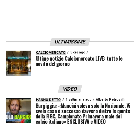
con tutti i giocatori, titolari e non, che sono
pronti a darci una mano».
ONDERJKA E ORISTANIO –
«Molto positive.
Possono trovarsi tra le linee, saltare l’uomo
ULTIMISSIME
e sono molto importanti per noi».
3 ore ago
CALCIOMERCATO
Ultime notizie Calciomercato LIVE: tutte le
novità del giorno
DIFFERENZE TRA I 3-5-2 AFFRONTATI –
«Pisa ha molta capacità di progredire
attraverso il gioco diretto, è dominante nel
VIDEO
cross e nelle ripartenze. Ma anche Verona e
1 settimana ago
Alberto Petrosilli
HANNO DETTO
Udinese hanno caratteristiche simili.
Bargiggia: «Mancini voleva solo la Nazionale. Vi
svelo cosa è successo davvero dietro le quinte
Sicuramente quello che abbiamo fatto prima
della FIGC. Campionato Primavera male del
calcio italiano» ESCLUSIVA e VIDEO
ci può aiutare per domani».