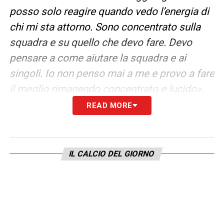
posso solo reagire quando vedo l’energia di
chi mi sta attorno. Sono concentrato sulla
squadra e su quello che devo fare. Devo
pensare a come aiutare la squadra e ai
singoli. Io non penso mai a me e provo a fare
il meglio rimanendo concentrato e lucido».
READ MORE
CABAL
–
«Purtroppo si è fatto male, sta
facendo le cure. Penso che a fine settimana
possa tornare a correre»
.
IL CALCIO DEL GIORNO
AVVICINAMENTO ALLA PARTITA
–
«Le
partite sono quelle che sono, perché
abbiamo commentato questa pazzia di
calendario. Sto vedendo tre partite di