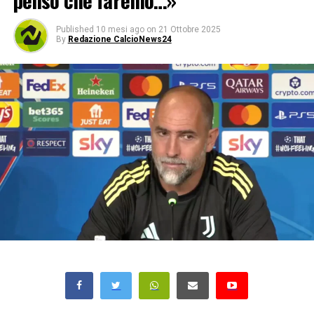
penso che faremo…»
Published
10 mesi ago
on
21 Ottobre 2025
By
Redazione CalcioNews24