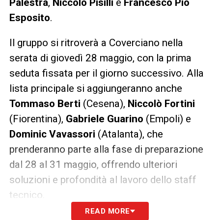
Palestra
,
Niccolò Pisilli
e
Francesco Pio
Esposito
.
Il gruppo si ritroverà a Coverciano nella
serata di giovedì 28 maggio, con la prima
seduta fissata per il giorno successivo. Alla
lista principale si aggiungeranno anche
Tommaso Berti
(Cesena),
Niccolò Fortini
(Fiorentina),
Gabriele Guarino
(Empoli) e
Dominic Vavassori
(Atalanta), che
prenderanno parte alla fase di preparazione
dal 28 al 31 maggio, offrendo ulteriori
soluzioni e profondità al lavoro dello staff
tecnico.
READ MORE
CONVOCATI