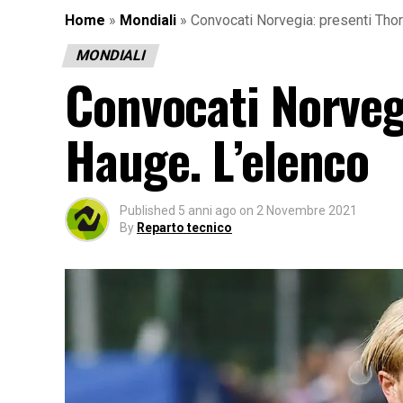
Home
»
Mondiali
»
Convocati Norvegia: presenti Tho
MONDIALI
Convocati Norveg
Hauge. L’elenco
Published
5 anni ago
on
2 Novembre 2021
By
Reparto tecnico