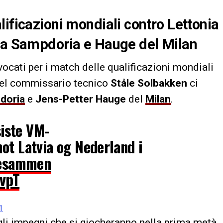
lificazioni mondiali contro Lettonia
lla Sampdoria e Hauge del Milan
vocati per i match delle qualificazioni mondiali
 del commissario tecnico
Ståle
Solbakken
ci
doria
e
Jens-Petter Hauge
del
Milan
.
siste VM-
ot Latvia og Nederland i
resammen
9vpT
1
egli impegni che si giocheranno nella prima metà