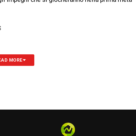
S
EAD MORE