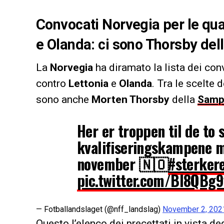
Convocati Norvegia per le qua
e Olanda: ci sono Thorsby de
La
Norvegia
ha diramato la lista dei con
contro
Lettonia
e
Olanda
. Tra le scelte
sono anche
Morten Thorsby
della
Samp
Her er troppen til de to 
kvalifiseringskampene m
november 🇳🇴
#sterke
pic.twitter.com/BI8QBg
— Fotballandslaget (@nff_landslag)
November 2, 202
Questo l’elenco dei precettati in vista d