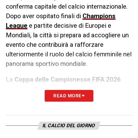
conferma capitale del calcio internazionale.
Dopo aver ospitato finali di
Champions
League
e partite decisive di Europei e
Mondiali, la città si prepara ad accogliere un
evento che contribuirà a rafforzare
ulteriormente il ruolo del calcio femminile nel
panorama sportivo mondiale.
La
Coppa delle Campionesse FIFA 2026
promette dunque spettacolo, emozioni e una
READ MORE
cornice di pubblico che renderà
indimenticabile questa edizione.
IL CALCIO DEL GIORNO
LA PLAYLIST DELLE NOSTRE TOP NEWS