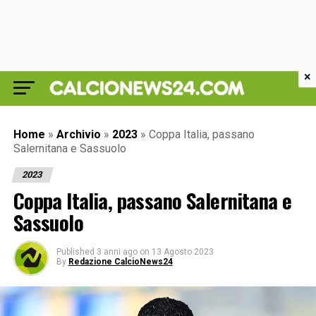
×
Home
»
Archivio
»
2023
»
Coppa Italia, passano
Salernitana e Sassuolo
2023
Coppa Italia, passano Salernitana e
Sassuolo
Published
3 anni ago
on
13 Agosto 2023
By
Redazione CalcioNews24