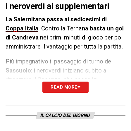
i neroverdi ai supplementari
La Salernitana passa ai sedicesimi di
Coppa Italia
. Contro la Ternana
basta un gol
di Candreva
nei primi minuti di gioco per poi
amministrare il vantaggio per tutta la partita.
Più impegnativo il passaggio di turno del
Sassuolo
: i neroverdi iniziano subito a
rincorrere il Cosenza, che passa
in
READ MORE
vantaggio con Tutino dal dischetto
.
Pareggio nel finale del primo tempo con
Bajrami
e poi
2-1 su rigore di Pinamonti
.
Al
90′ però il Cosenza pareggia con
IL CALCIO DEL GIORNO
Mazzocchi
. Nei supplementari i calabresi