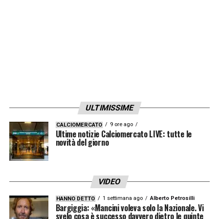
finiscono in inferiorità numerica: con l’uomo
in più arrivano
i gol di Ceide e la doppietta di
Mulattieri
.
LA PLAYLIST DELLE NOSTRE TOP NEWS
ULTIMISSIME
9 ore ago
CALCIOMERCATO
Ultime notizie Calciomercato LIVE: tutte le
novità del giorno
VIDEO
1 settimana ago
Alberto Petrosilli
HANNO DETTO
Bargiggia: «Mancini voleva solo la Nazionale. Vi
svelo cosa è successo davvero dietro le quinte