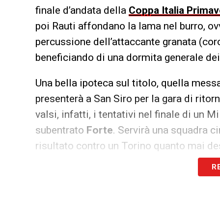
finale d’andata della
Coppa Italia Primav
poi Rauti affondano la lama nel burro, ov
percussione dell’attaccante granata (coro
beneficiando di una dormita generale dei
Una bella ipoteca sul titolo, quella mess
presenterà a San Siro per la gara di ritor
valsi, infatti, i tentativi nel finale di u
subentrato
Forte
. Servirà una squadra cin
risultato contro un Torino quanto mai des
R
LA PLAYLIST DELLE NOSTRE TOP NEW