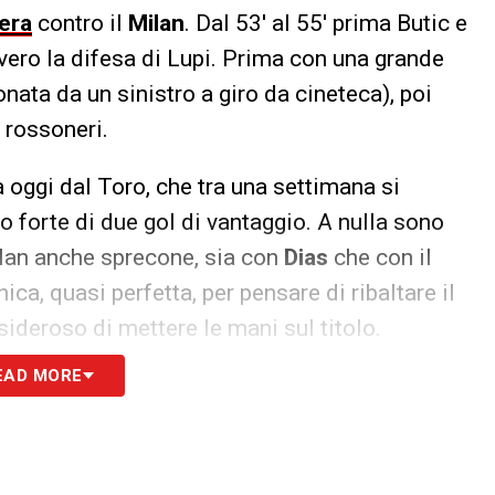
era
contro il
Milan
. Dal 53′ al 55′ prima Butic e
vero la difesa di Lupi. Prima con una grande
nata da un sinistro a giro da cineteca), poi
 rossoneri.
a oggi dal Toro, che tra una settimana si
no forte di due gol di vantaggio. A nulla sono
n Milan anche sprecone, sia con
Dias
che con il
ica, quasi perfetta, per pensare di ribaltare il
ideroso di mettere le mani sul titolo.
EAD MORE
S