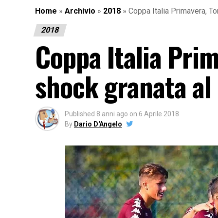
Home
»
Archivio
»
2018
»
Coppa Italia Primavera, Tor
2018
Coppa Italia Prim
shock granata al 
Published
8 anni ago
on
6 Aprile 2018
By
Dario D'Angelo