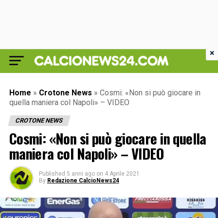
×
Home
»
Crotone News
»
Cosmi: «Non si può giocare in
quella maniera col Napoli» – VIDEO
CROTONE NEWS
Cosmi: «Non si può giocare in quella
maniera col Napoli» – VIDEO
Published
5 anni ago
on
4 Aprile 2021
By
Redazione CalcioNews24