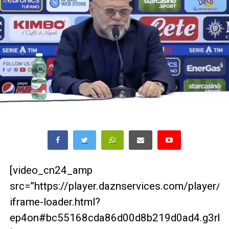
[video_cn24_amp
src=”https://player.daznservices.com/player/
iframe-loader.html?
ep4on#bc55168cda86d00d8b219d0ad4.g3rbrg