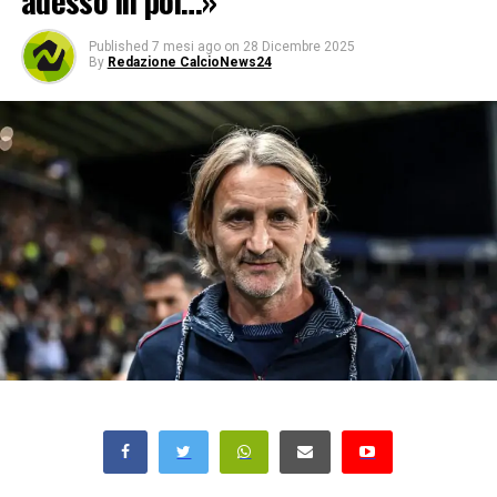
adesso in poi…»
Published
7 mesi ago
on
28 Dicembre 2025
By
Redazione CalcioNews24