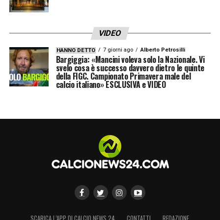
VIDEO
7 giorni ago
Alberto Petrosilli
HANNO DETTO
Bargiggia: «Mancini voleva solo la Nazionale. Vi
svelo cosa è successo davvero dietro le quinte
della FIGC. Campionato Primavera male del
calcio italiano» ESCLUSIVA e VIDEO
SCARICA L’APP DI CALCIO NEWS 24
CONTATTI
REDAZIONE