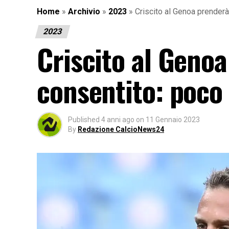
Home
»
Archivio
»
2023
»
Criscito al Genoa prenderà
2023
Criscito al Geno
consentito: poco 
Published
4 anni ago
on
11 Gennaio 2023
By
Redazione CalcioNews24