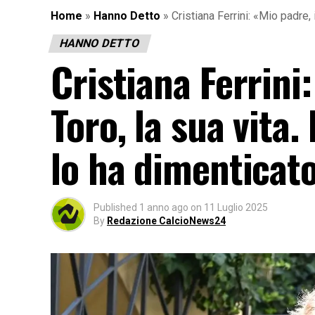
Home
»
Hanno Detto
»
Cristiana Ferrini: «Mio padre, 
HANNO DETTO
Cristiana Ferrini:
Toro, la sua vita.
lo ha dimenticat
Published
1 anno ago
on
11 Luglio 2025
By
Redazione CalcioNews24