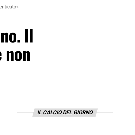
menticato»
no. Il
e non
IL CALCIO DEL GIORNO