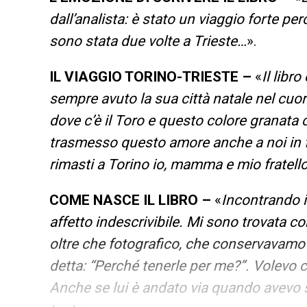
dall’analista: è stato un viaggio forte pe
sono stata due volte a Trieste…
».
IL VIAGGIO TORINO-TRIESTE –
«
Il libr
sempre avuto la sua città natale nel cuor
dove c’è il Toro e questo colore granata 
trasmesso questo amore anche a noi in f
rimasti a Torino io, mamma e mio fratel
COME NASCE IL LIBRO –
«
Incontrando i
affetto indescrivibile. Mi sono trovata c
oltre che fotografico, che conservavamo 
detta: “Perché tenerle per me?”. Volevo c
Anche se lui è andato via quando avevo s