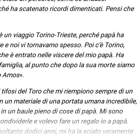
rché ha scatenato ricordi dimenticati. Pensi che
o è un viaggio Torino-Trieste, perché papà ha
e e noi vi tornavamo spesso. Poi c’è Torino,
che è entrato nelle viscere del mio papà. Ha
amiglia, al punto che dopo la sua morte siamo
lo Amos
».
 tifosi del Toro che mi riempiono sempre di un
on un materiale di una portata umana incredibile,
in un baule pieno di cose di papà. Mi sono
ondividerle e volevo fare un regalo io a papà.
oltanto dodici anni, mi ha la sciato veramente